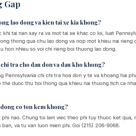
g Gap
ong lao dong va kien tai xe kia khong?
khi tai nan xay ra va mot tai xe khac co loi, luat Penns
ong thong qua chu lao dong va nop mot khieu nai rieng cho
u hon nhieu so voi chi rieng boi thuong lao dong.
 chi tra cho dau don va dau kho khong?
g Pennsylvania chi chi tra hoa don y te va khoang hai pha
 the duoc thu hoi thong qua khieu nai thuong tich ca nhan
ao dong co ton kem khong?
 phi nao. Chung toi lam viec theo phi tuy thuoc ket qua, 
 ban, va tu van luon mien phi. Goi (215) 206-9068.