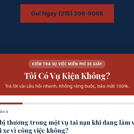
Goi Ngay (215) 206-9068
KIỂM TRA VỤ VIỆC MIỄN PHÍ 30 GIÂY
Tôi Có Vụ Kiện Không?
Trả lời vài câu hỏi nhanh. Không ràng buộc, bảo mật 100%.
rên 4
bị thương trong một vụ tai nạn khi đang làm v
i xe vì công việc không?