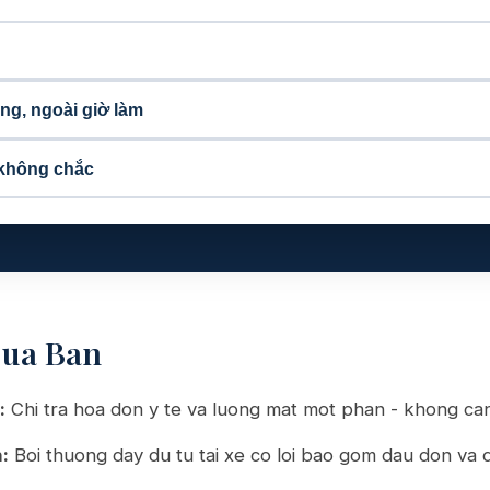
ng, ngoài giờ làm
 không chắc
Cua Ban
:
Chi tra hoa don y te va luong mat mot phan - khong can
:
Boi thuong day du tu tai xe co loi bao gom dau don va 