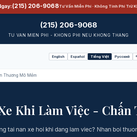
(215) 206-9068
Ngay:
Tư Vấn Miễn Phí · Không Tính Phí Trừ 
(215) 206-9068
TU VAN MIEN PHI - KHONG PHI NEU KHONG THANG
English
Español
Tiếng Việt
Русский
Select
language
hấn Thương Mô Mềm
 Xe Khi Làm Việc - Ch
ng tai nan xe hoi khi dang lam viec? Nhan boi thu