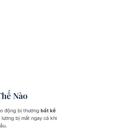
Thế Nào
ao động bị thương
bất kể
 lương bị mất ngay cả khi
ầu.