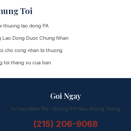
hung Toi
i thuong lao dong PA
g Lao Dong Duoc Chung Nhan
oi cho cong nhan bi thuong
g toi thang vu cua ban
Goi Ngay
Tu Van Mien Phi - Khong Phi Neu Khong Thang
(215) 206-9068