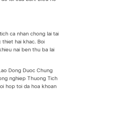
ich ca nhan chong lai tai
 thiet hai khac. Boi
hieu nai ben thu ba lai
 Lao Dong Duoc Chung
 dong nghiep Thuong Tich
oi hop toi da hoa khoan