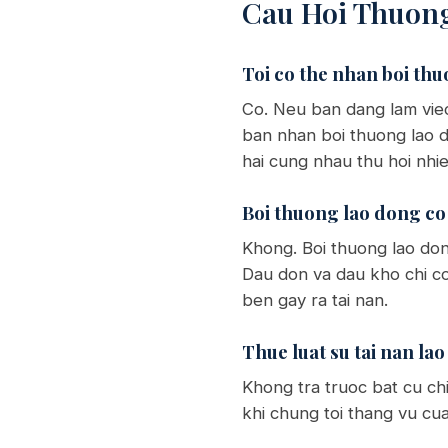
Cau Hoi Thuon
Toi co the nhan boi thu
Co. Neu ban dang lam viec 
ban nhan boi thuong lao d
hai cung nhau thu hoi nhie
Boi thuong lao dong co
Khong. Boi thuong lao don
Dau don va dau kho chi co
ben gay ra tai nan.
Thue luat su tai nan l
Khong tra truoc bat cu chi
khi chung toi thang vu cua