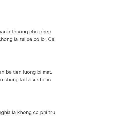
ylvania thuong cho phep
ng lai tai xe co loi. Ca
n ba tien luong bi mat.
 chong lai tai xe hoac
nghia la khong co phi tru