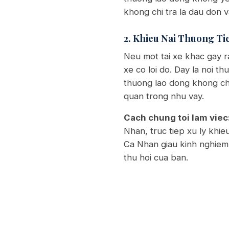
khong chi tra la dau don 
2. Khieu Nai Thuong Ti
Neu mot tai xe khac gay ra
xe co loi do. Day la noi th
thuong lao dong khong cho 
quan trong nhu vay.
Cach chung toi lam viec
Nhan, truc tiep xu ly khi
Ca Nhan giau kinh nghiem 
thu hoi cua ban.