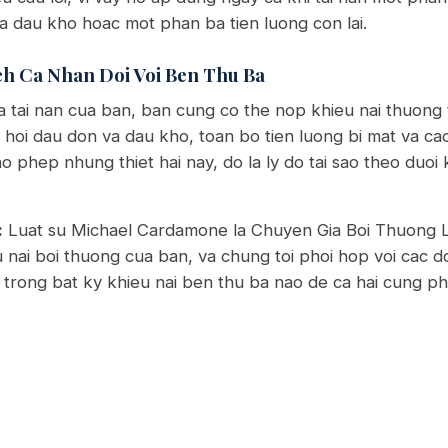
va dau kho hoac mot phan ba tien luong con lai.
ch Ca Nhan Doi Voi Ben Thu Ba
 tai nan cua ban, ban cung co the nop khieu nai thuong t
u hoi dau don va dau kho, toan bo tien luong bi mat va cac
phep nhung thiet hai nay, do la ly do tai sao theo duoi k
:
Luat su Michael Cardamone la Chuyen Gia Boi Thuong
eu nai boi thuong cua ban, va chung toi phoi hop voi cac
trong bat ky khieu nai ben thu ba nao de ca hai cung ph