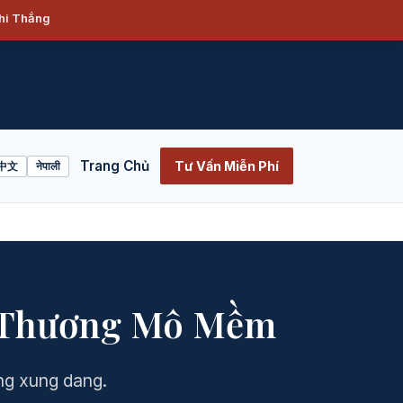
Khi Thắng
Trang Chủ
Tư Vấn Miễn Phí
中文
नेपाली
ấn Thương Mô Mềm
ong xung dang.