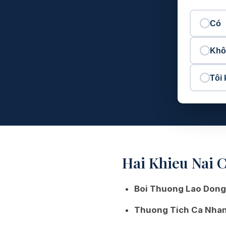
Có
Khô
Tôi
Hai Khieu Nai 
Boi Thuong Lao Dong
Thuong Tich Ca Nhan