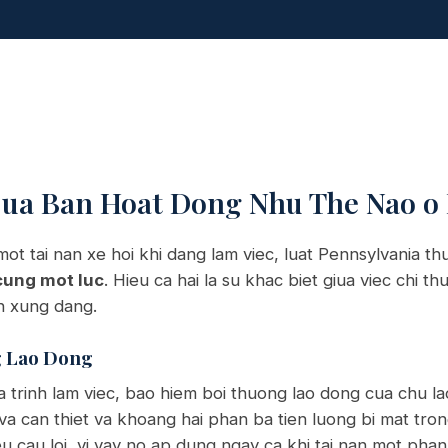
Cua Ban Hoat Dong Nhu The Nao o
ot tai nan xe hoi khi dang lam viec, luat Pennsylvania 
 cung mot luc
. Hieu ca hai la su khac biet giua viec chi t
an xung dang.
g Lao Dong
a trinh lam viec, bao hiem boi thuong lao dong cua chu l
ly va can thiet va khoang hai phan ba tien luong bi mat tro
 cau loi, vi vay no ap dung ngay ca khi tai nan mot phan 