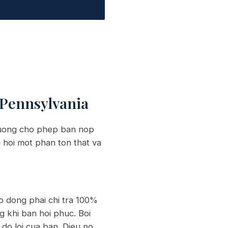
 Pennsylvania
thuong cho phep ban nop
hu hoi mot phan ton that va
ao dong phai chi tra 100%
ng khi ban hoi phuc. Boi
do loi cua ban. Dieu no