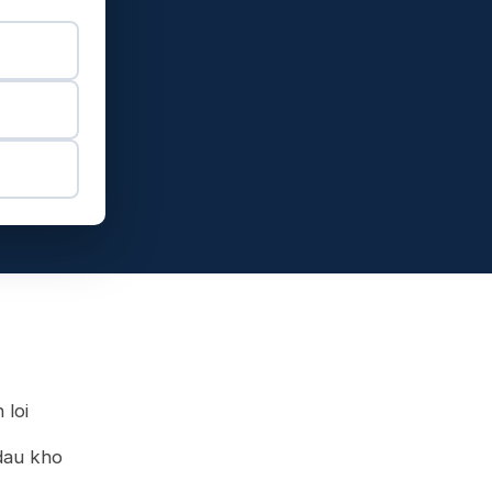
 loi
dau kho