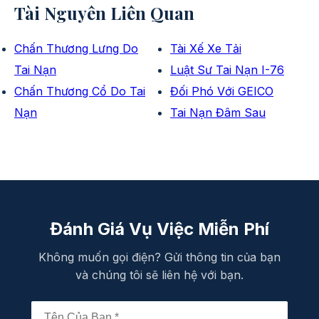
Tài Nguyên Liên Quan
Chấn Thương Lưng Do
Tài Xế Xe Tải
Tai Nạn
Luật Sư Tai Nạn I-76
Chấn Thương Cổ Do Tai
Đối Phó Với GEICO
Nạn
Tai Nạn Đâm Sau
Đánh Giá Vụ Việc Miễn Phí
Không muốn gọi điện? Gửi thông tin của bạn
và chúng tôi sẽ liên hệ với bạn.