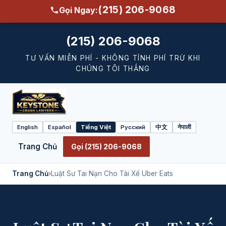
(215) 206-9068
Gọi Ngay:
(215) 206-9068
TƯ VẤN MIỄN PHÍ - KHÔNG TÍNH PHÍ TRỪ KHI
CHÚNG TÔI THẮNG
English
Español
Tiếng Việt
Русский
中文
नेपाली
Select
language
Trang Chủ
Gọi (215) 206-9068
Trang Chủ
›
Luật Sư Tai Nạn Cho Tài Xế Uber Eats