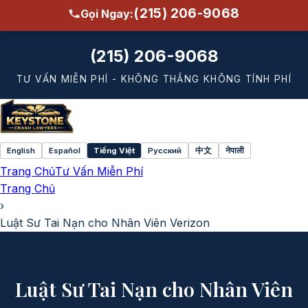
(215) 206-9068
Gọi Ngay:
(215) 206-9068
TƯ VẤN MIỄN PHÍ - KHÔNG THẮNG KHÔNG TÍNH PHÍ
English
Español
Tiếng Việt
Русский
中文
नेपाली
Select
Trang Chủ
Tư Vấn Miễn Phí
language
Trang Chủ
›
Luật Sư Tai Nạn cho Nhân Viên Verizon
Luật Sư Tai Nạn cho Nhân Viên