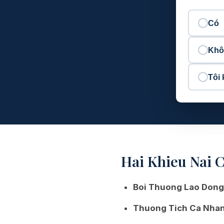
Có
Khô
Tôi
Hai Khieu Nai 
Boi Thuong Lao Dong
Thuong Tich Ca Nhan