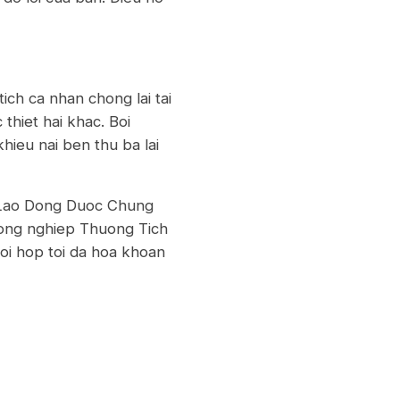
ich ca nhan chong lai tai
 thiet hai khac. Boi
hieu nai ben thu ba lai
 Lao Dong Duoc Chung
 dong nghiep Thuong Tich
oi hop toi da hoa khoan