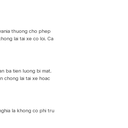
ylvania thuong cho phep
ng lai tai xe co loi. Ca
n ba tien luong bi mat.
 chong lai tai xe hoac
nghia la khong co phi tru