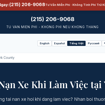
(215) 206-9068
Ngay:
Tư Vấn Miễn Phí · Không Tính Phí Trừ 
(215) 206-9068
TU VAN MIEN PHI - KHONG PHI NEU KHONG THANG
English
Español
Tiếng Việt
Русский
Select
language
ork County
 Nạn Xe Khi Làm Việc tại
ng tai nan xe hoi khi dang lam viec? Nhan boi thu