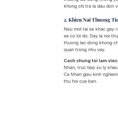
khong chi tra la dau don 
2. Khieu Nai Thuong Ti
Neu mot tai xe khac gay ra
xe co loi do. Day la noi th
thuong lao dong khong cho 
quan trong nhu vay.
Cach chung toi lam viec
Nhan, truc tiep xu ly khi
Ca Nhan giau kinh nghiem 
thu hoi cua ban.