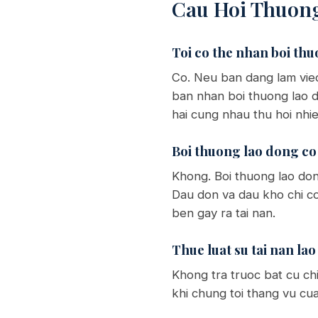
Cau Hoi Thuon
Toi co the nhan boi thu
Co. Neu ban dang lam viec 
ban nhan boi thuong lao d
hai cung nhau thu hoi nhie
Boi thuong lao dong co
Khong. Boi thuong lao don
Dau don va dau kho chi co
ben gay ra tai nan.
Thue luat su tai nan l
Khong tra truoc bat cu chi
khi chung toi thang vu cua