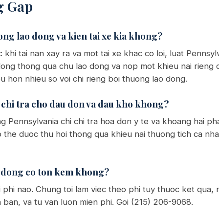
g Gap
ong lao dong va kien tai xe kia khong?
khi tai nan xay ra va mot tai xe khac co loi, luat Penns
ong thong qua chu lao dong va nop mot khieu nai rieng cho
u hon nhieu so voi chi rieng boi thuong lao dong.
 chi tra cho dau don va dau kho khong?
g Pennsylvania chi chi tra hoa don y te va khoang hai pha
 the duoc thu hoi thong qua khieu nai thuong tich ca nhan
ao dong co ton kem khong?
 phi nao. Chung toi lam viec theo phi tuy thuoc ket qua, 
 ban, va tu van luon mien phi. Goi (215) 206-9068.