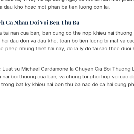
va dau kho hoac mot phan ba tien luong con lai.
ch Ca Nhan Doi Voi Ben Thu Ba
 tai nan cua ban, ban cung co the nop khieu nai thuong t
u hoi dau don va dau kho, toan bo tien luong bi mat va cac
phep nhung thiet hai nay, do la ly do tai sao theo duoi k
:
Luat su Michael Cardamone la Chuyen Gia Boi Thuong
eu nai boi thuong cua ban, va chung toi phoi hop voi cac
trong bat ky khieu nai ben thu ba nao de ca hai cung ph