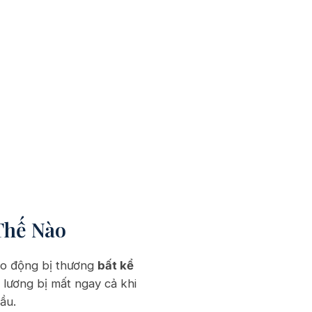
Thế Nào
ao động bị thương
bất kể
 lương bị mất ngay cả khi
ầu.