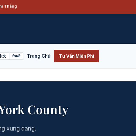
Khi Thắng
Trang Chủ
Tư Vấn Miễn Phí
中文
नेपाली
 York County
ong xung dang.