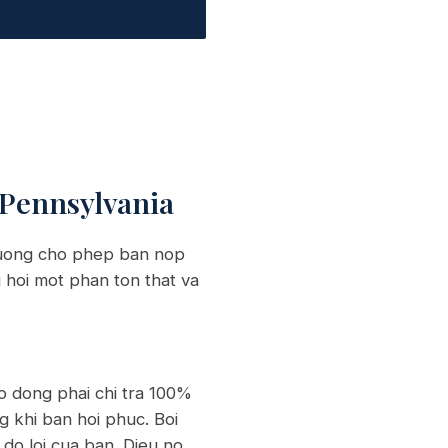
 Pennsylvania
thuong cho phep ban nop
hu hoi mot phan ton that va
ao dong phai chi tra 100%
ng khi ban hoi phuc. Boi
do loi cua ban. Dieu no