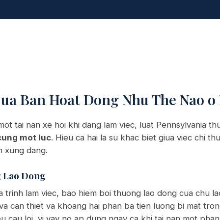
Cua Ban Hoat Dong Nhu The Nao o
ot tai nan xe hoi khi dang lam viec, luat Pennsylvania 
 cung mot luc
. Hieu ca hai la su khac biet giua viec chi t
an xung dang.
g Lao Dong
a trinh lam viec, bao hiem boi thuong lao dong cua chu l
ly va can thiet va khoang hai phan ba tien luong bi mat tro
 cau loi, vi vay no ap dung ngay ca khi tai nan mot phan 