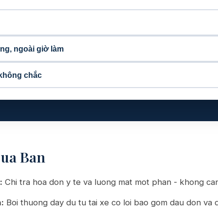
ng, ngoài giờ làm
 không chắc
Cua Ban
:
Chi tra hoa don y te va luong mat mot phan - khong can
:
Boi thuong day du tu tai xe co loi bao gom dau don va 