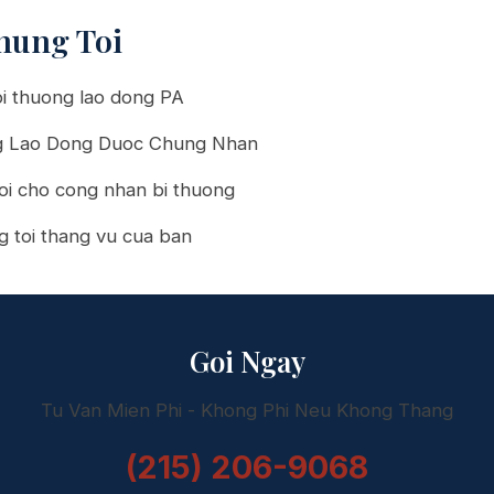
hung Toi
i thuong lao dong PA
g Lao Dong Duoc Chung Nhan
oi cho cong nhan bi thuong
g toi thang vu cua ban
Goi Ngay
Tu Van Mien Phi - Khong Phi Neu Khong Thang
(215) 206-9068