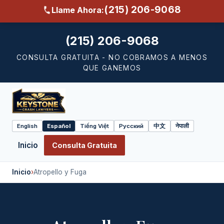
(215) 206-9068
Llame Ahora:
(215) 206-9068
CONSULTA GRATUITA - NO COBRAMOS A MENOS
QUE GANEMOS
English
Español
Tiếng Việt
Русский
中文
नेपाली
Select
language
Inicio
Consulta Gratuita
Inicio
›
Atropello y Fuga