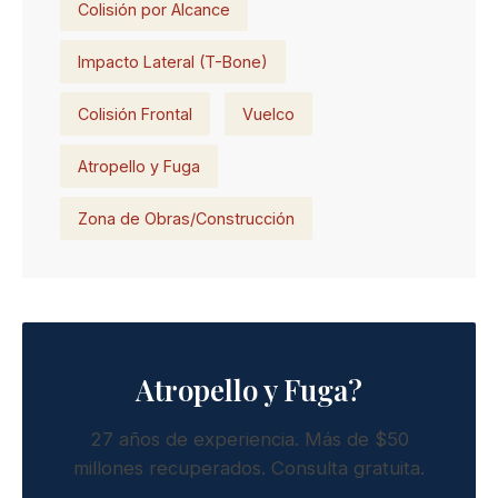
Colisión por Alcance
Impacto Lateral (T-Bone)
Colisión Frontal
Vuelco
Atropello y Fuga
Zona de Obras/Construcción
Atropello y Fuga?
27 años de experiencia. Más de $50
millones recuperados. Consulta gratuita.