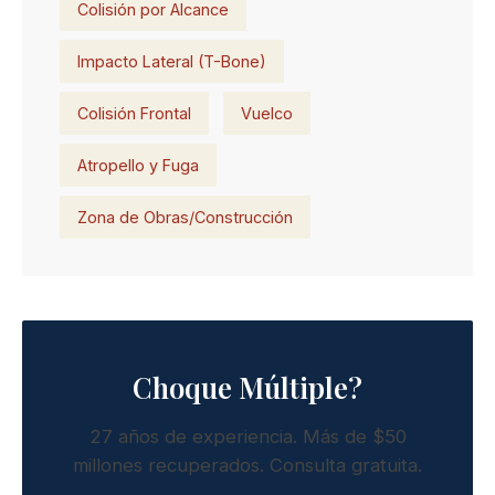
Colisión por Alcance
Impacto Lateral (T-Bone)
Colisión Frontal
Vuelco
Atropello y Fuga
Zona de Obras/Construcción
Choque Múltiple?
27 años de experiencia. Más de $50
millones recuperados. Consulta gratuita.