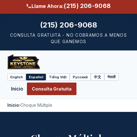
(215) 206-9068
Llame Ahora:
(215) 206-9068
CONSULTA GRATUITA - NO COBRAMOS A MENOS
QUE GANEMOS
English
Español
Tiếng Việt
Русский
中文
नेपाली
Select
language
Inicio
Consulta Gratuita
Inicio
›
Choque Múltiple