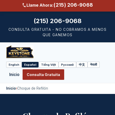
(215) 206-9068
Llame Ahora:
(215) 206-9068
CONSULTA GRATUITA - NO COBRAMOS A MENOS
QUE GANEMOS
English
Español
Tiếng Việt
Русский
中文
नेपाली
Select
language
Inicio
Consulta Gratuita
Inicio
›
Choque de Refilón