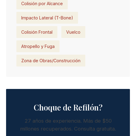
Colisión por Alcance
Impacto Lateral (T-Bone)
Colisión Frontal
Vuelco
Atropello y Fuga
Zona de Obras/Construcción
Choque de Refilón?
27 años de experiencia. Más de $50
millones recuperados. Consulta gratuita.