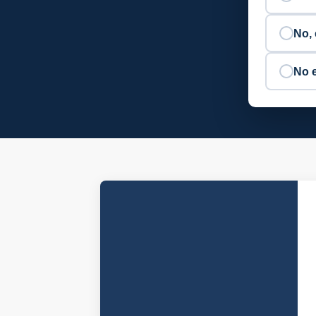
No, 
No 