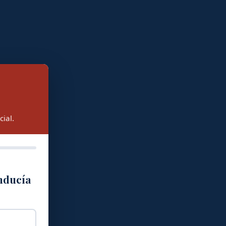
ial.
onducía