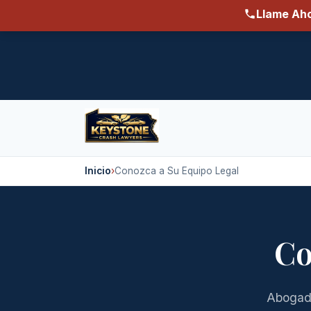
Llame Aho
Inicio
›
Conozca a Su Equipo Legal
Co
Abogado