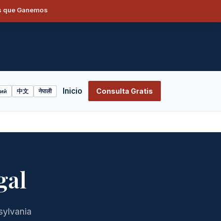
os que Ganemos
Inicio
Consulta Gratis
ий
中文
नेपाली
gal
sylvania