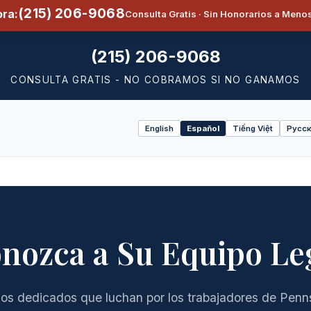
(215) 206-9068
ra:
Consulta Gratis · Sin Honorarios a Men
(215) 206-9068
CONSULTA GRATIS - NO COBRAMOS SI NO GANAMOS
English
Español
Tiếng Việt
Русск
Select
language
nozca a Su Equipo Le
s dedicados que luchan por los trabajadores de Penn