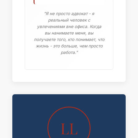
"Я не просто адвокат - я
реальный человек с
увлечениями вне офиса. Когда
вы нанимаете меня, вы
получаете того, кто понимает, что
жизнь - это больше, чем просто
работа."
LL