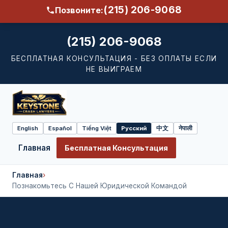
(215) 206-9068
Позвоните:
(215) 206-9068
БЕСПЛАТНАЯ КОНСУЛЬТАЦИЯ - БЕЗ ОПЛАТЫ ЕСЛИ
НЕ ВЫИГРАЕМ
English
Español
Tiếng Việt
Русский
中文
नेपाली
Select
language
Главная
Бесплатная Консультация
Главная
›
Познакомьтесь С Нашей Юридической Командой