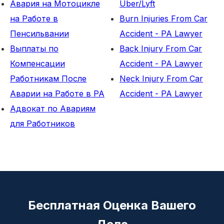
Авария на Мотоцикле
Uber/Lyft
на Работе в
Burn Injuries From Car
Пенсильвании
Accident - PA Lawyer
Выплаты по
Back Injury From Car
Компенсации
Accident - PA Lawyer
Работникам После
Neck Injury From Car
Аварии на Работе в PA
Accident - PA Lawyer
Адвокат по Авариям
для Работников
Бесплатная Оценка Вашего