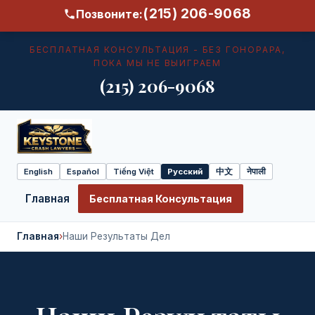
(215) 206-9068
Позвоните:
БЕСПЛАТНАЯ КОНСУЛЬТАЦИЯ - БЕЗ ГОНОРАРА,
ПОКА МЫ НЕ ВЫИГРАЕМ
(215) 206-9068
English
Español
Tiếng Việt
Русский
中文
नेपाली
Select
language
Главная
Бесплатная Консультация
Главная
›
Наши Результаты Дел