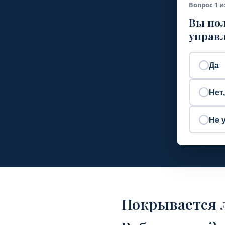
Вопрос 1 и
Вы пол
управл
Да
Нет
Не 
Покрывается 