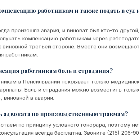
компенсацию работникам и также подать в суд 
огда произошла авария, и виноват был кто-то другой
получать компенсацию работникам через работодате
к виновной третьей стороне. Вместе они возмещают
ия работникам.
сация работникам боль и страдания?
тникам в Пенсильвании покрывает только медицинск
арплаты. Боль и страдания можно возместить тольк
, виновной в аварии.
ь адвоката по производственным травмам?
отаем по принципу условного гонорара, поэтому нет
онсультация всегда бесплатна. Звоните (215) 206-90