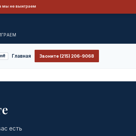
а мы не выиграем
ИГРАЕМ
Главная
Звоните (215) 206-9068
पाली
те
вас есть