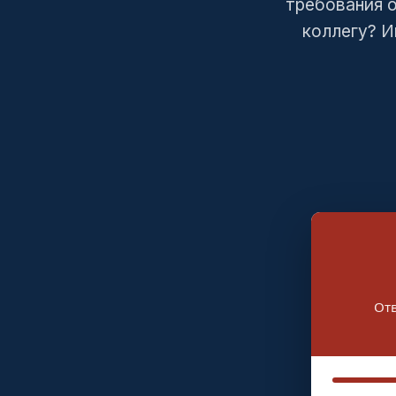
требования о
коллегу? И
Отв