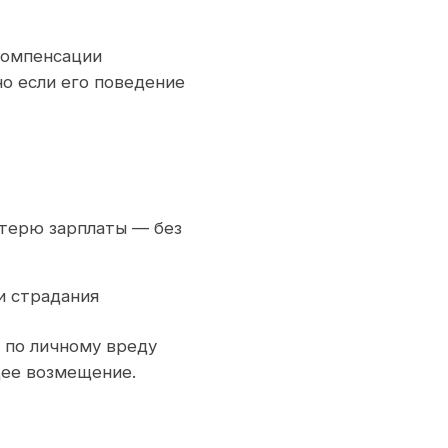
 компенсации
но если его поведение
отерю зарплаты — без
и страдания
 по личному вреду
щее возмещение.