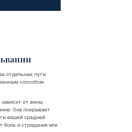
львании
ва отдельных пути
твенным способом
 зависит от вины,
вине. Она покрывает
ети вашей средней
т боль и страдания или