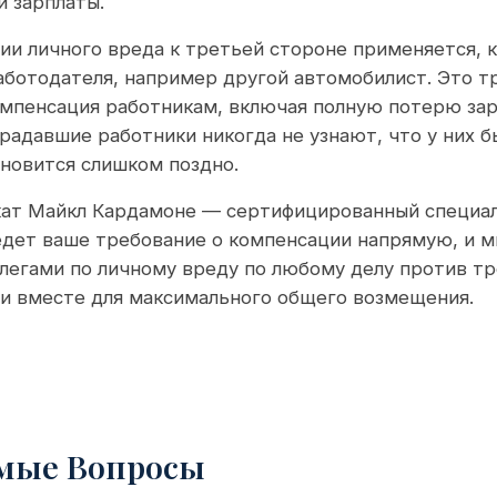
 зарплаты.
и личного вреда к третьей стороне применяется, 
работодателя, например другой автомобилист. Это 
омпенсация работникам, включая полную потерю зар
радавшие работники никогда не узнают, что у них б
ановится слишком поздно.
кат Майкл Кардамоне — сертифицированный специал
едет ваше требование о компенсации напрямую, и 
легами по личному вреду по любому делу против тр
ли вместе для максимального общего возмещения.
емые Вопросы