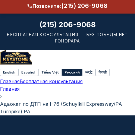
(215) 206-9068
Позвоните:
(215) 206-9068
БЕСПЛАТНАЯ КОНСУЛЬТАЦИЯ — БЕЗ ПОБЕДЫ НЕТ
ГОНОРАРА
English
Español
Tiếng Việt
Русский
中文
नेपाली
Select
Главная
Бесплатная консультация
language
Главная
›
Адвокат по ДТП на I-76 (Schuylkill Expressway/PA
Turnpike) PA