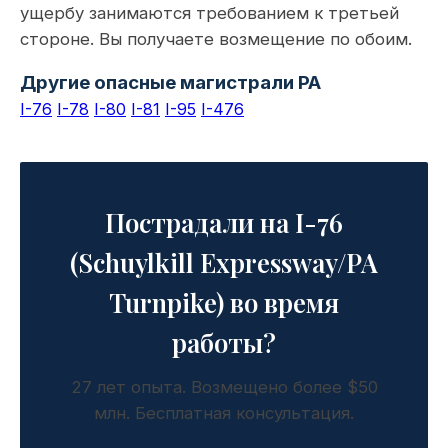
ущербу занимаются требованием к третьей
стороне. Вы получаете возмещение по обоим.
Другие опасные магистрали PA
I-76
I-78
I-80
I-81
I-95
I-476
Пострадали на I-76
(Schuylkill Expressway/PA
Turnpike) во время
работы?
27 лет опыта. Возмещено более $50
млн. Бесплатная консультация.