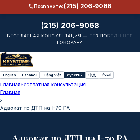
(215) 206-9068
Позвоните:
(215) 206-9068
БЕСПЛАТНАЯ КОНСУЛЬТАЦИЯ — БЕЗ ПОБЕДЫ НЕТ
ГОНОРАРА
English
Español
Tiếng Việt
Русский
中文
नेपाली
Select
Главная
Бесплатная консультация
language
Главная
›
Адвокат по ДТП на I-70 PA
Адвокат по ДТП на I-70 PA