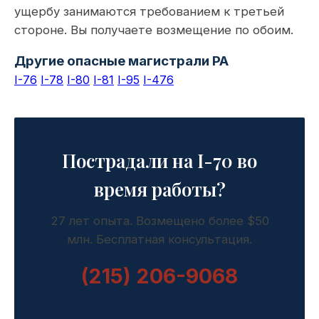
ущербу занимаются требованием к третьей
стороне. Вы получаете возмещение по обоим.
Другие опасные магистрали PA
I-76
I-78
I-80
I-81
I-95
I-476
Пострадали на I-70 во
время работы?
27 лет опыта. Возмещено более $50
млн. Бесплатная консультация.
(215) 206-9068