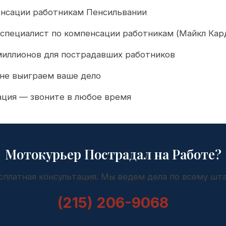
енсации работникам Пенсильвании
специалист по компенсации работникам (Майкл Кар
миллионов для пострадавших работников
 не выиграем ваше дело
ация — звоните в любое время
Мотокурьер Пострадал на Работе?
сплатная консультация. Мы ведем дела по всему шта
(215) 206-9068