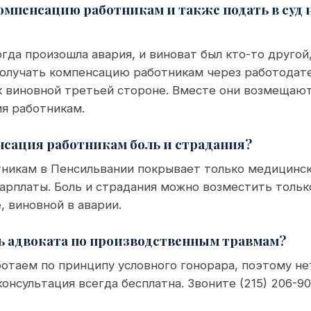
компенсацию работникам и также подать в суд 
огда произошла авария, и виноват был кто-то другой
получать компенсацию работникам через работодате
к виновной третьей стороне. Вместе они возмещают
ия работникам.
сация работникам боль и страдания?
тникам в Пенсильвании покрывает только медицинск
арплаты. Боль и страдания можно возместить тольк
, виновной в аварии.
ь адвоката по производственным травмам?
отаем по принципу условного гонорара, поэтому нет
онсультация всегда бесплатна. Звоните (215) 206-90