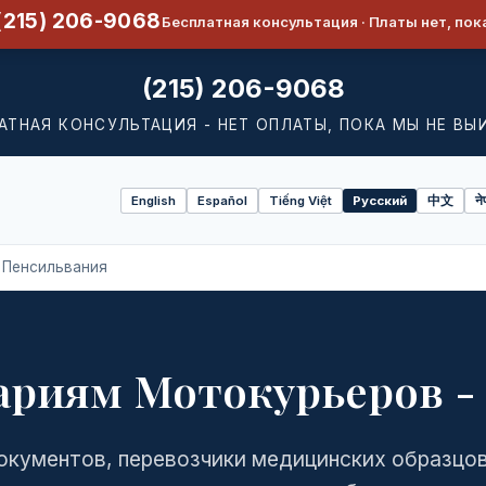
(215) 206-9068
Бесплатная консультация · Платы нет, пок
(215) 206-9068
АТНАЯ КОНСУЛЬТАЦИЯ - НЕТ ОПЛАТЫ, ПОКА МЫ НЕ ВЫ
English
Español
Tiếng Việt
Русский
中文
ने
Select
language
 Пенсильвания
вариям Мотокурьеров -
окументов, перевозчики медицинских образцов