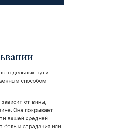
львании
ва отдельных пути
твенным способом
 зависит от вины,
вине. Она покрывает
ети вашей средней
т боль и страдания или