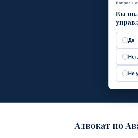
Вопрос 1 и
Вы пол
управл
Да
Нет
Не 
Адвокат по А