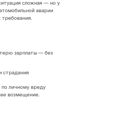
 ситуация сложная — но у
автомобильной аварии
 требования.
отерю зарплаты — без
и страдания
 по личному вреду
щее возмещение.