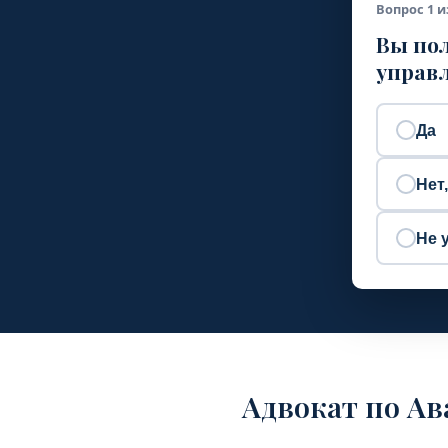
Вопрос 1 и
Вы пол
управл
Да
Нет
Не 
Адвокат по Ав