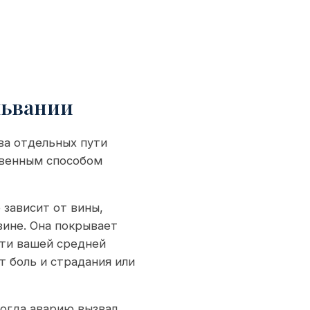
львании
ва отдельных пути
твенным способом
 зависит от вины,
вине. Она покрывает
ети вашей средней
т боль и страдания или
когда аварию вызвал