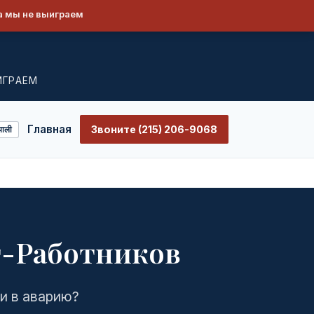
а мы не выиграем
ИГРАЕМ
Главная
Звоните (215) 206-9068
पाली
иг-Работников
ли в аварию?