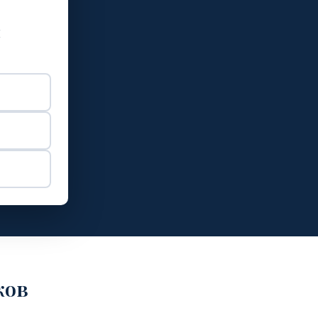
и
ков