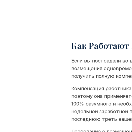
Как Работают
Если вы пострадали во 
возмещения одновремен
получить полную компе
Компенсация работникам
поэтому она применяетс
100% разумного и необ
недельной заработной п
последнюю треть вашей
Требование о возмещени