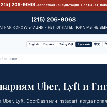
(215) 206-9068
Бесплатная консультация · Платы нет, пок
(215) 206-9068
АТНАЯ КОНСУЛЬТАЦИЯ - НЕТ ОПЛАТЫ, ПОКА МЫ НЕ ВЫ
English
Español
Tiếng Việt
Русский
中文
ने
Select
language
Работников
вариям Uber, Lyft и Г
 Uber, Lyft, DoorDash или Instacart, когда попа