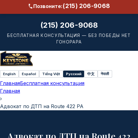
(215) 206-9068
Позвоните:
(215) 206-9068
БЕСПЛАТНАЯ КОНСУЛЬТАЦИЯ — БЕЗ ПОБЕДЫ НЕТ
ГОНОРАРА
English
Español
Tiếng Việt
Русский
中文
नेपाली
Select
Главная
Бесплатная консультация
language
Главная
›
Адвокат по ДТП на Route 422 PA
Адвокат по ДТП на Route 422