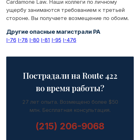
Cardamone Law. Наши коллеги по личному
ущербу занимаются требованием к третьей
стороне. Вы получаете возмещение по обоим.
Другие опасные магистрали PA
I-76
I-78
I-80
I-81
I-95
I-476
Пострадали на Route 422
во время работы?
27 лет опыта. Возмещено более $50
млн. Бесплатная консультация.
(215) 206-9068