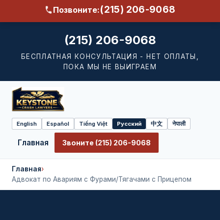
(215) 206-9068
Позвоните:
(215) 206-9068
БЕСПЛАТНАЯ КОНСУЛЬТАЦИЯ - НЕТ ОПЛАТЫ,
ПОКА МЫ НЕ ВЫИГРАЕМ
English
Español
Tiếng Việt
Русский
中文
नेपाली
Select
language
Главная
Звоните (215) 206-9068
Главная
›
Адвокат по Авариям с Фурами/Тягачами с Прицепом