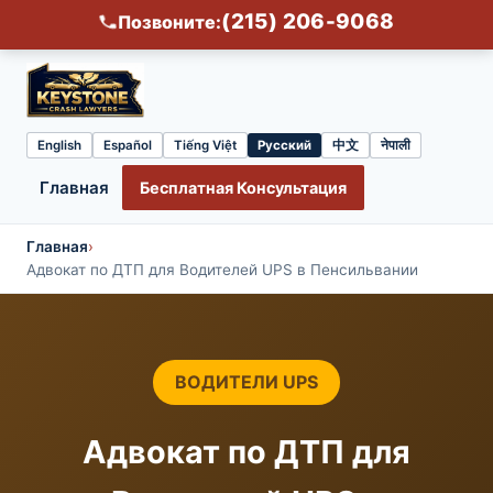
(215) 206-9068
Позвоните:
English
Español
Tiếng Việt
Русский
中文
नेपाली
Select
language
Главная
Бесплатная Консультация
Главная
›
Адвокат по ДТП для Водителей UPS в Пенсильвании
ВОДИТЕЛИ UPS
Адвокат по ДТП для