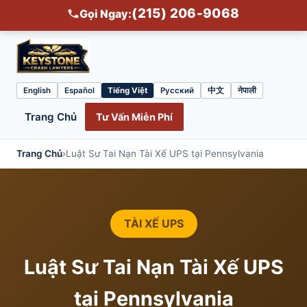
(215) 206-9068
Gọi Ngay:
English
Español
Tiếng Việt
Русский
中文
नेपाली
Select
language
Trang Chủ
Tư Vấn Miễn Phí
Trang Chủ
›
Luật Sư Tai Nạn Tài Xế UPS tại Pennsylvania
TÀI XẾ UPS
Luật Sư Tai Nạn Tài Xế UPS
tại Pennsylvania