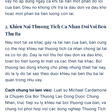
vay no ap dung ngay ca khi tai nan mot phan do loi
cua ban. Dieu no khong chi tra la dau don va dau kho
hoac mot phan ba tien luong con lai.
2. Khieu Nai Thuong Tich Ca Nhan Doi Voi Ben
Thu Ba
Neu mot tai xe khac gay ra tai nan cua ban, ban cung
co the nop khieu nai thuong tich ca nhan chong lai tai
xe co loi do. Day la noi thu hoi dau don va dau kho,
toan bo tien luong bi mat va cac thiet hai khac. Boi
thuong lao dong khong cho phep nhung thiet hai nay,
do la ly do tai sao theo duoi khieu nai ben thu ba lai
quan trong nhu vay.
Cach chung toi lam viec:
Luat su Michael Cardamone
la Chuyen Gia Boi Thuong Lao Dong Duoc Chung
Nhan, truc tiep xu ly khieu nai boi thuong cua ban, va
chung toi phoi hop voi cac dong nghiep Thuong Tich