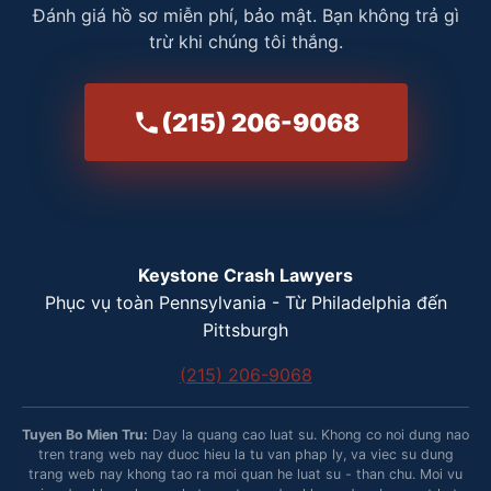
Đánh giá hồ sơ miễn phí, bảo mật. Bạn không trả gì
trừ khi chúng tôi thắng.
(215) 206-9068
Keystone Crash Lawyers
Phục vụ toàn Pennsylvania - Từ Philadelphia đến
Pittsburgh
(215) 206-9068
Tuyen Bo Mien Tru:
Day la quang cao luat su. Khong co noi dung nao
tren trang web nay duoc hieu la tu van phap ly, va viec su dung
trang web nay khong tao ra moi quan he luat su - than chu. Moi vu