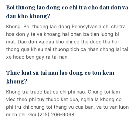
Boi thuong lao dong co chi tra cho dau don va
dau kho khong?
Khong. Boi thuong lao dong Pennsylvania chi chi tra
hoa don y te va khoang hai phan ba tien luong bi
mat. Dau don va dau kho chi co the duoc thu hoi
thong qua khieu nai thuong tich ca nhan chong lai tai
xe hoac ben gay ra tai nan.
Thue luat su tai nan lao dong co ton kem
khong?
Khong tra truoc bat cu chi phi nao. Chung toi lam
viec theo phi tuy thuoc ket qua, nghia la khong co
phi tru khi chung toi thang vu cua ban, va tu van luon
mien phi. Goi (215) 206-9068.