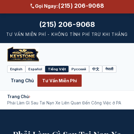
(215) 206-9068
Gọi Ngay:
(215) 206-9068
TƯ VẤN MIỄN PHÍ - KHÔNG TÍNH PHÍ TRỪ KHI THẮNG
English
Español
Tiếng Việt
Русский
中文
नेपाली
Select
language
Trang Chủ
Tư Vấn Miễn Phí
Trang Chủ
›
Phải Làm Gì Sau Tai Nạn Xe Liên Quan Đến Công Việc ở PA