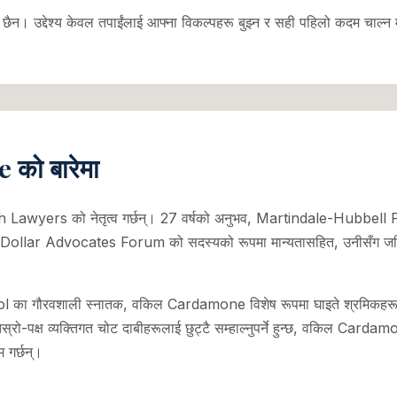
ब छैन। उद्देश्य केवल तपाईंलाई आफ्ना विकल्पहरू बुझ्न र सही पहिलो कदम चाल्न मद
को बारेमा
wyers को नेतृत्व गर्छन्। 27 वर्षको अनुभव, Martindale-Hubbell 
r Advocates Forum को सदस्यको रूपमा मान्यतासहित, उनीसँग जटिल काम-स
ौरवशाली स्नातक, वकिल Cardamone विशेष रूपमा घाइते श्रमिकहरूमा केन्
ेस्रो-पक्ष व्यक्तिगत चोट दाबीहरूलाई छुट्टै सम्हाल्नुपर्ने हुन्छ, वकिल Cardamo
म गर्छन्।