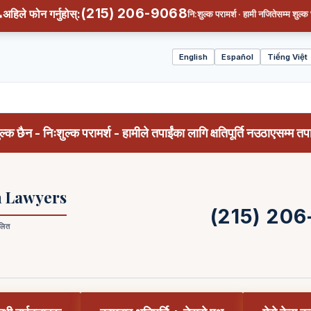
(215) 206-9068
अहिले फोन गर्नुहोस्:
नि:शुल्क परामर्श · हामी नजितेसम्म शुल्क
English
Español
Tiếng Việt
Select
language
्क छैन - निःशुल्क परामर्श - हामीले तपाईंका लागि क्षतिपूर्ति नउठाएसम्म तपाईंल
h Lawyers
(215) 20
लित