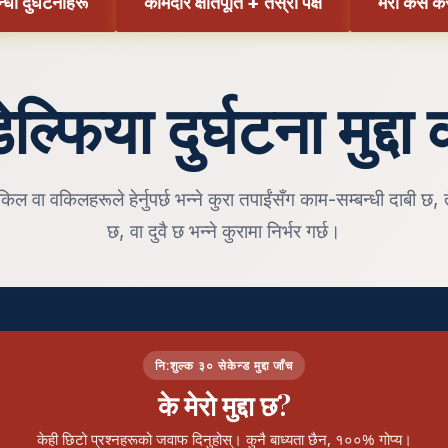
्धी दुर्घटनाहरू
कामदार क्षतिपूर्ति + तेस्रो पक्ष
मेरो केस कस
ल्फिया दुर्घटना मुद्दा
वकिल वा वकिलहरूले हेर्नुपर्छ भन्ने कुरा तपाईंसँग काम-सम्बन्धी दाबी छ, 
छ, वा दुवै छ भन्ने कुरामा निर्भर गर्छ।
नि:शुल्क ३० सेकेन्ड मुद्दा जाँच
के मेरो मुद्दा छ?
केही छिटो प्रश्नहरूको जवाफ दिनुहोस्। कुनै बाध्यता छैन, १००% गोप्य।