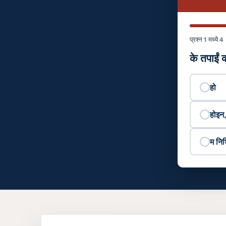
प्रश्न 1 मध्ये 4
के तपाईं 
हो
होइन,
म निश