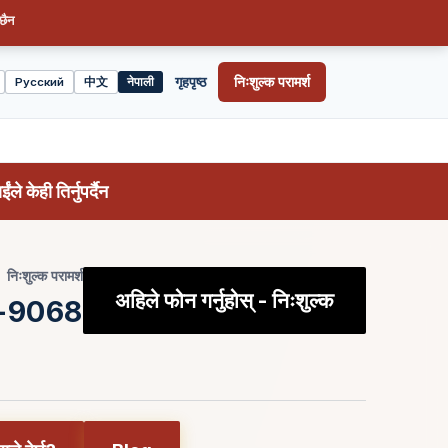
 छैन
गृहपृष्ठ
निःशुल्क परामर्श
Русский
中文
नेपाली
े केही तिर्नुपर्दैन
निःशुल्क परामर्श
अहिले फोन गर्नुहोस् - निःशुल्क
6-9068