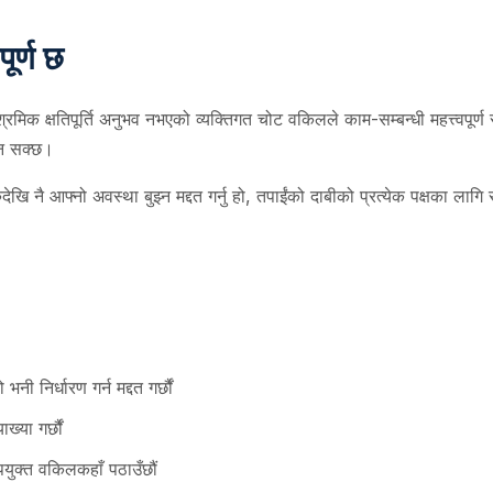
पूर्ण छ
क क्षतिपूर्ति अनुभव नभएको व्यक्तिगत चोट वकिलले काम-सम्बन्धी महत्त्वपूर्ण सुव
दिन सक्छ।
ै आफ्नो अवस्था बुझ्न मद्दत गर्नु हो, तपाईंको दाबीको प्रत्येक पक्षका लागि सही
 भनी निर्धारण गर्न मद्दत गर्छौं
ख्या गर्छौं
उपयुक्त वकिलकहाँ पठाउँछौं