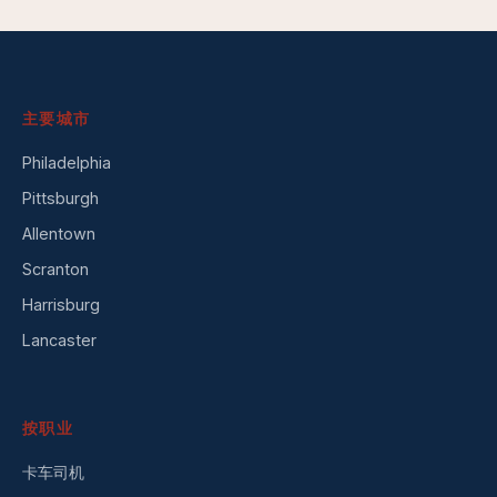
主要城市
Philadelphia
Pittsburgh
Allentown
Scranton
Harrisburg
Lancaster
按职业
卡车司机