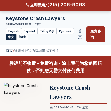
(215) 206-9068
立即致电:
Keystone Crash Lawyers
CARDAMONE LAW 的一个部门
首
免费咨
English
Español
Tiếng Việt
Русский
Select
页
询
中文
नेपाली
language
首页
›
谁来处理我的费城车祸案件？
胜诉前不收费 - 免费咨询 - 除非我们为您追回赔
偿，否则您无需支付任何费用
Keystone Crash
Lawyers
由 CARDAMONE LAW 运营