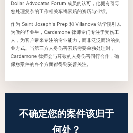
Dollar Advocates Forum 成员的认可，他拥有引导
您处理复杂的工作相关车祸索赔的资历与业绩。
作为 Saint Joseph's Prep 和 Villanova 法学院引以
为傲的毕业生，Cardamone 律师专门专注于受伤工
人，为客户带来专注的专业能力，而非泛泛而治的执
业方式。当第三方人身伤害索赔需要单独处理时，
Cardamone 律师会与尊敬的人身伤害同行合作，确
保您案件的各个方面都得到妥善关注。
不确定您的案件该归于
何处？